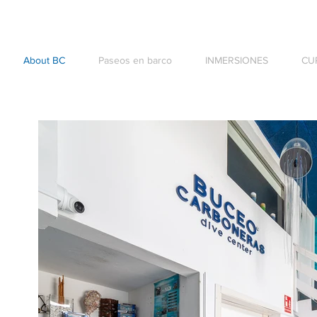
About BC
Paseos en barco
INMERSIONES
CU